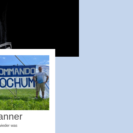
anner
wieder was