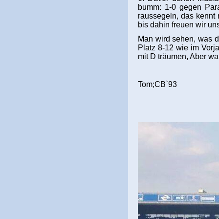
bumm: 1-0 gegen Parag
raussegeln, das kennt 
bis dahin freuen wir u
Man wird sehen, was d
Platz 8-12 wie im Vorj
mit D träumen, Aber war
Tom;CB`93