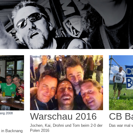
Warschau 2016
CB B
nang 2008
Jochen, Kai, Drohni und Tom beim 2-0 der
Das war mal 
Polen 2016
s in Backnang