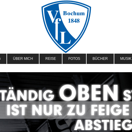
G
ÜBER MICH
REISE
FOTOS
BÜCHER
MUSIK