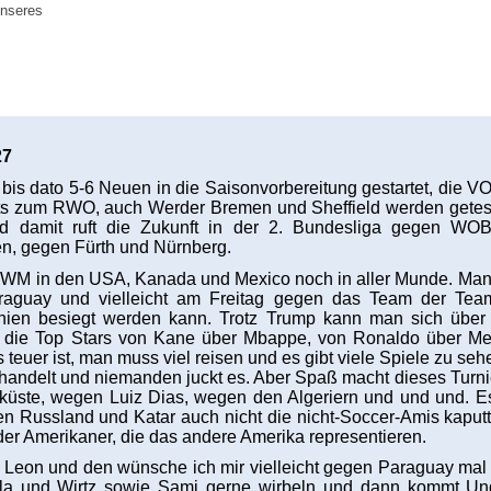
unseres
27
 bis dato 5-6 Neuen in die Saisonvorbereitung gestartet, die V
hts zum RWO, auch Werder Bremen und Sheffield werden getest,
d damit ruft die Zukunft in der 2. Bundesliga gegen WO
, gegen Fürth und Nürnberg.
 WM in den USA, Kanada und Mexico noch in aller Munde. Man f
guay und vielleicht am Freitag gegen das Team der Team
anien besiegt werden kann. Trotz Trump kann man sich über
 die Top Stars von Kane über Mbappe, von Ronaldo über Mess
teuer ist, man muss viel reisen und es gibt viele Spiele zu se
behandelt und niemanden juckt es. Aber Spaß macht dieses Tu
küste, wegen Luiz Dias, wegen den Algeriern und und und. Es 
Russland und Katar auch nicht die nicht-Soccer-Amis kaput
r Amerikaner, die das andere Amerika representieren.
r Leon und den wünsche ich mir vielleicht gegen Paraguay mal
ala und Wirtz sowie Sami gerne wirbeln und dann kommt Un