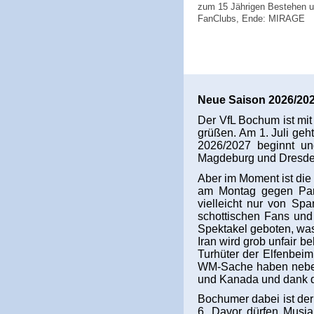
zum 15 Jährigen Bestehen 
FanClubs, Ende: MIRAGE
Neue Saison 2026/20
Der VfL Bochum ist mit
grüßen. Am 1. Juli ge
2026/2027 beginnt un
Magdeburg und Dresden
Aber im Moment ist die
am Montag gegen Para
vielleicht nur von Sp
schottischen Fans und
Spektakel geboten, was 
Iran wird grob unfair 
Turhüter der Elfenbeim
WM-Sache haben neben 
und Kanada und dank de
Bochumer dabei ist de
6. Davor dürfen Musi